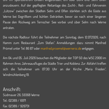
anzusteuern. Auf der gepflegten Reitanlage des Zucht-, Reit- und Fahrverein
„Lützow“ zwischen den Städten Selm und Olfen stärkten sich die Gäste aus
Werne bei Gegrilltem und kühlen Getränken, bevor sie nach einer längeren
Pause den Rückweg am Ternscher See vorbei und über Selm nach Werne
antraten.
Die nächste Radtour führt die Teilnehmer am Sonntag, dem 12.07.2026, nach
Hamm zum Restaurant „Zum Stefan“. Anmeldungen dazu nimmt Manfred
Prömel unter Tel. 86 87 oder
manfred.proemel@wernersc.de
entgegen.
Am 04. und 05. Juli 2026 besuchen die Mitglieder der TOP 50 des WSC 2000 im
Rahmen ihres Jahresausfluges die Städte Trier und Koblenz. Zur Abfahrt treffen
sich die Teilnehmer um 07:30 Uhr an der Kirche „Maria Frieden“,
Windmühlenberg 19.
Anschrift:
Südmauer 26, 59368 Werne
Tel.: 02389 / 6971
Fax: 02389 / 926731