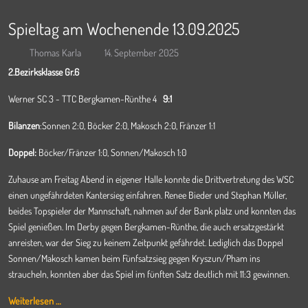
Spieltag am Wochenende 13.09.2025
Thomas Karla
14. September 2025
2.Bezirksklasse Gr.6
Werner SC 3 - TTC Bergkamen-Rünthe 4
9:1
Bilanzen
:Sonnen 2:0, Böcker 2:0, Makosch 2:0, Fränzer 1:1
Doppel:
Böcker/Fränzer 1:0, Sonnen/Makosch 1:0
Zuhause am Freitag Abend in eigener Halle konnte die Drittvertretung des WSC
einen ungefährdeten Kantersieg einfahren. Renee Bieder und Stephan Müller,
beides Topspieler der Mannschaft, nahmen auf der Bank platz und konnten das
Spiel genießen. Im Derby gegen Bergkamen-Rünthe, die auch ersatzgestärkt
anreisten, war der Sieg zu keinem Zeitpunkt gefährdet. Lediglich das Doppel
Sonnen/Makosch kamen beim Fünfsatzsieg gegen Kryszun/Pham ins
straucheln, konnten aber das Spiel im fünften Satz deutlich mit 11:3 gewinnen.
Weiterlesen …