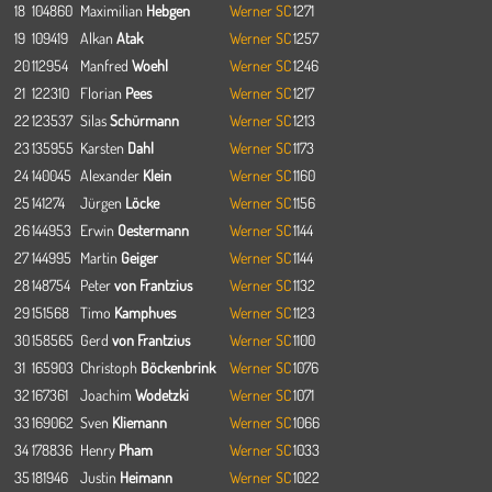
18
104860
Maximilian
Hebgen
Werner SC
1271
19
109419
Alkan
Atak
Werner SC
1257
20
112954
Manfred
Woehl
Werner SC
1246
21
122310
Florian
Pees
Werner SC
1217
22
123537
Silas
Schürmann
Werner SC
1213
23
135955
Karsten
Dahl
Werner SC
1173
24
140045
Alexander
Klein
Werner SC
1160
25
141274
Jürgen
Löcke
Werner SC
1156
26
144953
Erwin
Oestermann
Werner SC
1144
27
144995
Martin
Geiger
Werner SC
1144
28
148754
Peter
von Frantzius
Werner SC
1132
29
151568
Timo
Kamphues
Werner SC
1123
30
158565
Gerd
von Frantzius
Werner SC
1100
31
165903
Christoph
Böckenbrink
Werner SC
1076
32
167361
Joachim
Wodetzki
Werner SC
1071
33
169062
Sven
Kliemann
Werner SC
1066
34
178836
Henry
Pham
Werner SC
1033
35
181946
Justin
Heimann
Werner SC
1022