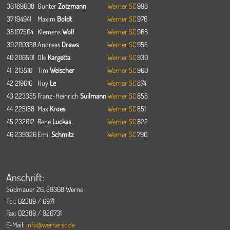
36
189008
Gunter
Zotzmann
Werner SC
998
37
194941
Maxim
Boldt
Werner SC
976
38
197504
Klemens
Wolf
Werner SC
966
39
200338
Andreas
Drews
Werner SC
955
40
206501
Ole
Kargetta
Werner SC
930
41
213510
Tim
Weischer
Werner SC
900
42
219616
Huy
Le
Werner SC
874
43
223355
Franz-Heinrich
Suilmann
Werner SC
858
44
225188
Max
Kroes
Werner SC
851
45
232012
Rene
Luckas
Werner SC
822
46
239326
Emil
Schmitz
Werner SC
790
Anschrift:
Südmauer 26, 59368 Werne
Tel.: 02389 / 6971
Fax: 02389 / 926731
E-Mail:
info@wernersc.de