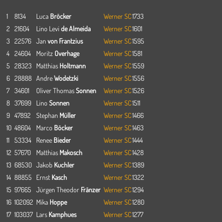
1
8134
Luca
Bröcker
Werner SC
1733
2
21604
Lino Levi
de Almeida
Werner SC
1601
3
22576
Jan
von Frantzius
Werner SC
1595
4
24604
Moritz
Overhage
Werner SC
1581
5
28323
Matthias
Holtmann
Werner SC
1559
6
28888
Andre
Wodetzki
Werner SC
1556
7
34601
Oliver Thomas
Sonnen
Werner SC
1526
8
37699
Lino
Sonnen
Werner SC
1511
9
47892
Stephan
Müller
Werner SC
1466
10
48604
Marco
Böcker
Werner SC
1463
11
53334
Renee
Bieder
Werner SC
1444
12
57670
Matthias
Makosch
Werner SC
1428
13
68530
Jakob
Kuchler
Werner SC
1389
14
88855
Ernst
Kasch
Werner SC
1322
15
97665
Jürgen Theodor
Fränzer
Werner SC
1294
16
102092
Mika
Hoppe
Werner SC
1280
17
103037
Lars
Kamphues
Werner SC
1277