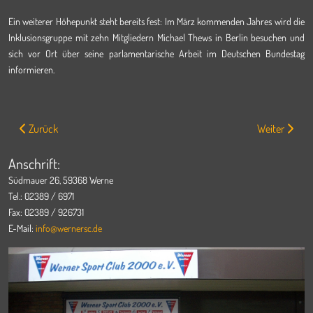
Ein weiterer Höhepunkt steht bereits fest: Im März kommenden Jahres wird die
Inklusionsgruppe mit zehn Mitgliedern Michael Thews in Berlin besuchen und
sich vor Ort über seine parlamentarische Arbeit im Deutschen Bundestag
informieren.
Vorheriger Beitrag: Weihnachtsvorgabeturnier des WSC mit Rekordtei
Nächster Bei
Zurück
Weiter
Anschrift:
Südmauer 26, 59368 Werne
Tel.: 02389 / 6971
Fax: 02389 / 926731
E-Mail:
info@wernersc.de