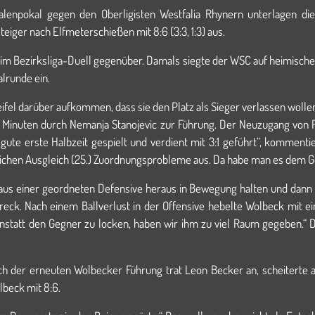
alenpokal gegen den Oberligisten Westfalia Rhynern unterlagen di
eiger nach Elfmeterschießen mit 8:6 (3:3, 1:3) aus.
im Bezirksliga-Duell gegenüber. Damals siegte der WSC auf heimische
alrunde ein.
ifel darüber aufkommen, dass sie den Platz als Sieger verlassen wolle
f Minuten durch Nemanja Stanojevic zur Führung. Der Neuzugang von 
e gute erste Halbzeit gespielt und verdient mit 3:1 geführt“, komme
ichen Ausgleich (25.) Zuordnungsprobleme aus. Da habe man es dem G
us einer geordneten Defensive heraus in Bewegung halten und dann ev
Pahnreck. Nach einem Ballverlust in der Offensive hebelte Wolbeck mi
Anstatt den Gegner zu locken, haben wir ihm zu viel Raum gegeben.“ 
ach der erneuten Wolbecker Führung trat Leon Becker an, scheiterte 
beck mit 8:6.