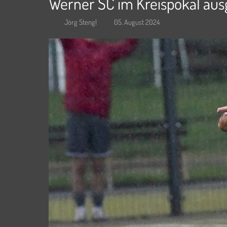
Werner SC im Kreispokal au
Jörg Stengl
05. August 2024