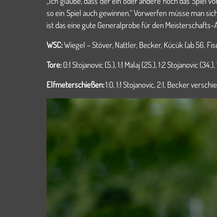
„Ich glaube, dass der ein oder andere noch das Spiel v
so ein Spiel auch gewinnen.“ Vorwerfen müsse man sich
ist das eine gute Generalprobe für den Meisterschaft
WSC:
Wiegel – Stöver, Nattler, Becker, Kücük (ab 56. Fis
Tore:
0:1 Stojanovic (5.), 1:1 Malaj (25.), 1:2 Stojanovic (34.)
Elfmeterschießen:
1:0, 1:1 Stojanovic, 2:1, Becker verschi