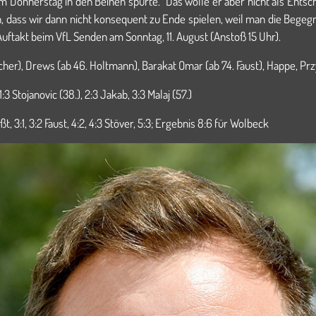
om Donnerstag in den Beinen spürte.“ Das wolle er aber nicht als Ents
, dass wir dann nicht konsequent zu Ende spielen, weil man die Begegn
s-Auftakt beim VfL Senden am Sonntag, 11. August (Anstoß 15 Uhr).
cher), Drews (ab 46. Holtmann), Barakat Omar (ab 74. Faust), Happe, Przyb
, 1:3 Stojanovic (38.), 2:3 Jakab, 3:3 Malaj (57.)
eßt, 3:1, 3:2 Faust, 4:2, 4:3 Stöver, 5:3; Ergebnis 8:6 für Wolbeck