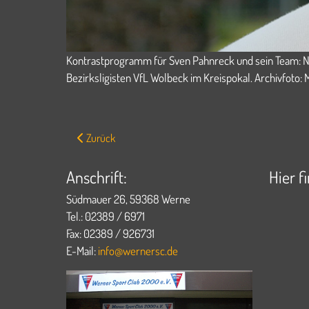
Kontrastprogramm für Sven Pahnreck und sein Team: Na
Bezirksligisten VfL Wolbeck im Kreispokal. Archivfoto:
Vorheriger Beitrag: WSC verliert Auftaktmatch gegen st
Zurück
Anschrift:
Hier f
Südmauer 26, 59368 Werne
Tel.: 02389 / 6971
Fax: 02389 / 926731
E-Mail:
info@wernersc.de