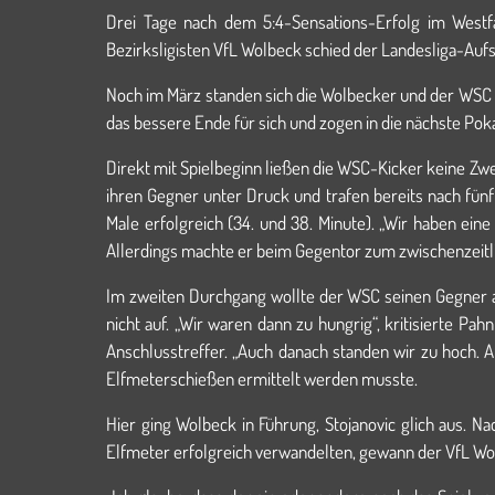
Drei Tage nach dem 5:4-Sensations-Erfolg im Westf
Bezirksligisten VfL Wolbeck schied der Landesliga-Aufst
Noch im März standen sich die Wolbecker und der WSC 
das bessere Ende für sich und zogen in die nächste Pok
Direkt mit Spielbeginn ließen die WSC-Kicker keine Zwe
ihren Gegner unter Druck und trafen bereits nach fün
Male erfolgreich (34. und 38. Minute). „Wir haben ein
Allerdings machte er beim Gegentor zum zwischenzeitl
Im zweiten Durchgang wollte der WSC seinen Gegner a
nicht auf. „Wir waren dann zu hungrig“, kritisierte 
Anschlusstreffer. „Auch danach standen wir zu hoch. 
Elfmeterschießen ermittelt werden musste.
Hier ging Wolbeck in Führung, Stojanovic glich aus. N
Elfmeter erfolgreich verwandelten, gewann der VfL Wol