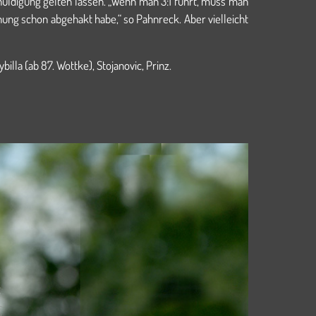
chuldigung gelten lassen. „Wenn man 3:1 führt, muss man
ung schon abgehakt habe,“ so Pahnreck. Aber vielleicht
illa (ab 87. Wottke), Stojanovic, Prinz.