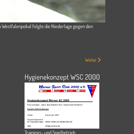
 Westfalenpokal folgte die Niederlage gegen den
Nächster Beitrag: Werner S
Weiter
Hygienekonzept WSC 2000
Trainings- und Spielbetrieb