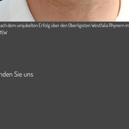
ch dem umjubelten Erfolg über den Oberligisten Westfalia Rhynern im
 MSW
arke Sendener
inden Sie uns