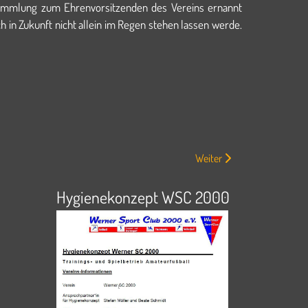
ammlung zum Ehrenvorsitzenden des Vereins ernannt
uch in Zukunft nicht allein im Regen stehen lassen werde.
Nächster Beitrag: Werner S
Weiter
Hygienekonzept WSC 2000