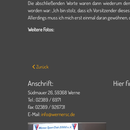
Die abschließenden Worte waren dann wiederum dem
worden war: „Ich bin stolz, dass ich Vorsitzender dieses
Allerdings muss ich mich erst einmal daran gewöhnen, d
Weitere Fotos:
Vorheriger Beitrag: Werner SC siegt und ist unbeirrt au
Zurück
Anschrift:
Hier f
Südmauer 26, 59368 Werne
Tel.: 02389 / 6971
Fax: 02389 / 926731
E-Mail:
info@wernersc.de