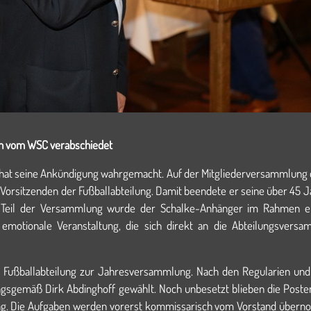
nn vom WSC verabschiedet
at seine Ankündigung wahrgemacht. Auf der Mitgliederversammlung de
Vorsitzenden der Fußballabteilung. Damit beendete er seine über 45 J
n Teil der Versammlung wurde der Schalke-Anhänger im Rahmen ei
emotionale Veranstaltung, die sich direkt an die Abteilungsvers
r Fußballabteilung zur Jahresversammlung. Nach den Regularien un
sgemäß Dirk Abdinghoff gewählt. Noch unbesetzt blieben die Posten d
gung. Die Aufgaben werden vorerst kommissarisch vom Vorstand über