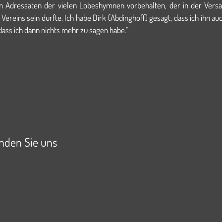
 Adressaten der vielen Lobeshymnen vorbehalten, der in der Vers
 Vereins sein durfte. Ich habe Dirk (Abdinghoff) gesagt, dass ich ihn a
ass ich dann nichts mehr zu sagen habe.“
f dem Weg zur Meisterschaft
inden Sie uns